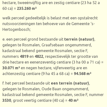
hectare, tweeënvijftig are en zestig centiare (23 ha 52 a
60 ca) =
235.260 m²
welk perceel gedeeltelijk is belast met een opstalrecht
nutsvoorzieningen ten behoeve van de Gemeente ‘s-
Hertogenbosch;
e. een perceel grond bestaande uit
terrein (natuur)
,
gelegen te Rosmalen, Graafsebaan ongenummerd,
kadastraal bekend gemeente Rosmalen, sectie F,
nummers
4819
en
4822
, respectievelijk ter grootte van
drie hectare en eenenzeventig centiare (3 ha 00 a 71 ca) =
30.071 m²
en negen hectare, vijfenveertig are en
achtenzestig centiare (9 ha 45 a 68 ca) =
94.568 m²
f. het perceel bestaande uit
een terrein (natuur)
,
gelegen te Rosmalen, Oude Baan ongenummerd,
kadastraal bekend gemeente Rosmalen, sectie F, nummer
3530
,
groot veertig centiare (40 ca) =
40 m²