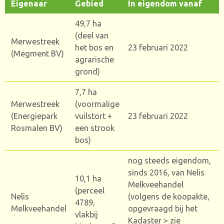
Eigenaar
Gebied
In eigendom vanaf
49,7 ha
(deel van
Merwestreek
het bos en
23 februari 2022
(Megment BV)
agrarische
grond)
7,7 ha
Merwestreek
(voormalige
(Energiepark
vuilstort +
23 februari 2022
Rosmalen BV)
een strook
bos)
nog steeds eigendom,
sinds 2016, van Nelis
10,1 ha
Melkveehandel
(perceel
Nelis
(volgens de koopakte,
4789,
Melkveehandel
opgevraagd bij het
vlakbij
Kadaster > zie