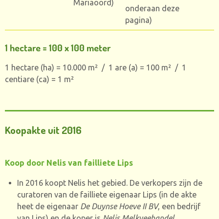
Mariaoord)
onderaan deze
pagina)
1 hectare = 100 x 100 meter
1 hectare (ha) = 10.000
m² /
1 are (a) = 100
m² /
1
centiare (ca) = 1
m²
Koopakte uit 2016
Koop door Nelis van failliete Lips
In 2016 koopt Nelis het gebied. De verkopers zijn de
curatoren van de failliete eigenaar Lips (in de akte
heet de eigenaar
De Duynse Hoeve II BV
, een bedrijf
van Lips) en de koper is
Nelis Melkveehandel
.