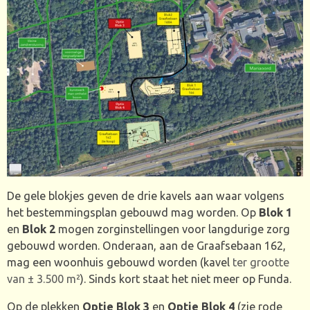
De gele blokjes geven de drie kavels aan waar volgens
het bestemmingsplan gebouwd mag worden. Op
Blok 1
en
Blok 2
mogen zorginstellingen voor langdurige zorg
gebouwd worden. Onderaan, aan de Graafsebaan 162,
mag een woonhuis gebouwd worden (kavel
ter grootte
van ± 3.500 m²
). Sinds kort staat het niet meer op Funda.
Op de plekken
Optie Blok 3
en
Optie Blok 4
(zie rode