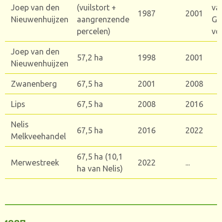
Joep van den
(vuilstort +
va
1987
2001
Nieuwenhuijzen
aangrenzende
Ge
percelen)
voo
Joep van den
57,2 ha
1998
2001
Nieuwenhuijzen
Zwanenberg
67,5 ha
2001
2008
Lips
67,5 ha
2008
2016
Nelis
67,5 ha
2016
2022
Melkveehandel
67,5 ha (10,1
Merwestreek
2022
...
ha van Nelis)