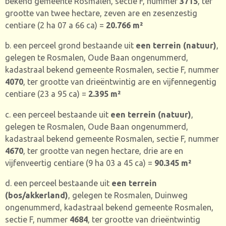
bekend gemeente Rosmalen, sectie F, nummer
3715
,
ter
grootte van twee hectare, zeven are en zesenzestig
centiare (2 ha 07 a 66 ca)
=
20.766
m²
b. een perceel grond bestaande uit
een terrein (natuur)
,
gelegen te Rosmalen, Oude Baan ongenummerd,
kadastraal bekend gemeente Rosmalen, sectie F, nummer
4070
,
ter grootte van drieëntwintig are en vijfennegentig
centiare (23 a 95 ca) =
2.395 m²
c. een perceel bestaande uit
een terrein (natuur)
,
gelegen te Rosmalen, Oude Baan ongenummerd,
kadastraal bekend gemeente Rosmalen, sectie F, nummer
4670
,
ter grootte van negen hectare, drie are en
vijfenveertig centiare (9 ha 03 a 45 ca) =
90.345 m²
d. een perceel bestaande uit
een terrein
(bos/akkerland)
, gelegen te Rosmalen, Duinweg
ongenummerd, kadastraal bekend gemeente Rosmalen,
sectie F, nummer
4684
,
ter grootte van drieëntwintig