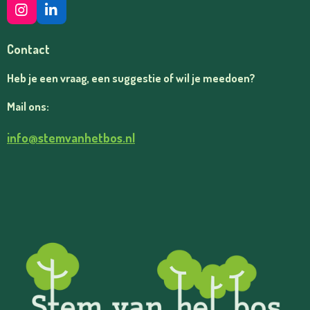
I
L
N
I
S
N
Contact
T
K
A
E
Heb je een vraag, een suggestie of wil je meedoen?
G
D
R
I
Mail ons:
A
N
M
info@stemvanhetbos.nl