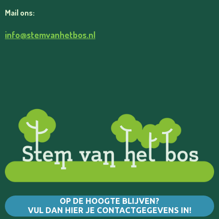
R
I
Mail ons:
A
N
M
info@stemvanhetbos.nl
OP DE HOOGTE BLIJVEN?
VUL DAN HIER JE CONTACTGEGEVENS IN!