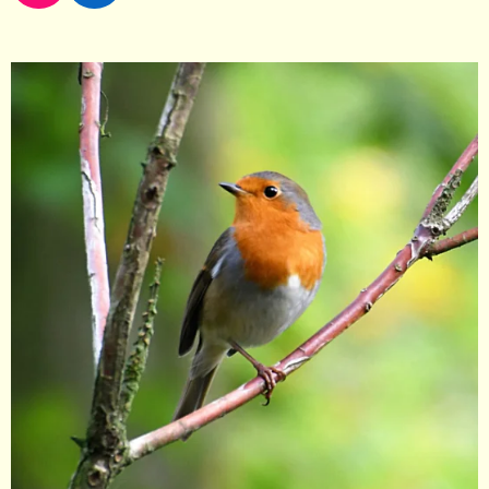
N
I
S
N
T
K
A
E
G
D
R
I
A
N
M