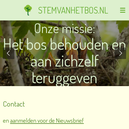
Ga
STEMVANHETBOS.NL
direct
naar
Onze missie:
de
hoofdinhoud
Het bos behouden en
aan zichzelf
teruggeven
Contact
en
aanmelden voor de Nieuwsbrief