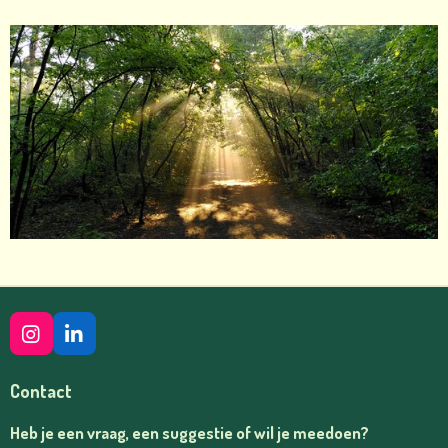
I
L
N
I
S
N
Contact
T
K
A
E
Heb je een vraag, een suggestie of wil je meedoen?
G
D