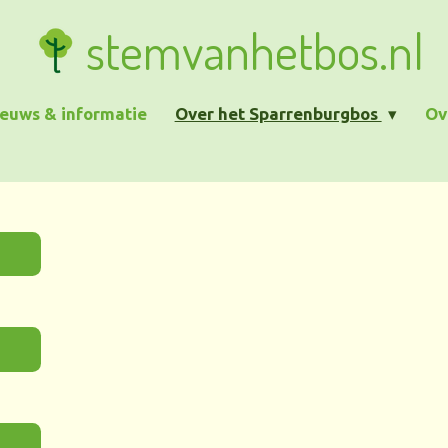
stemvanhetbos.nl
euws & informatie
Over het Sparrenburgbos
Ov