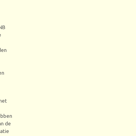
NNB
e
den
en
het
ebben
an de
atie