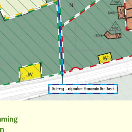
mming
an