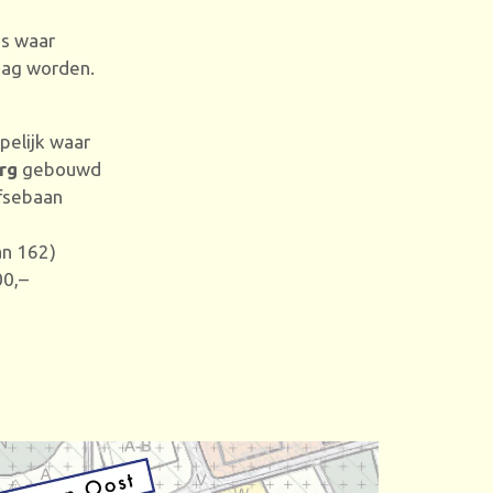
es waar
ag worden.
elijk waar
rg
gebouwd
fsebaan
n 162)
00,–