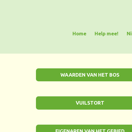
Ga
direct
naar
de
Home
Help mee!
Ni
hoofdinhoud
WAARDEN VAN HET BOS
VUILSTORT
EIGENAREN VAN HET GEBIED